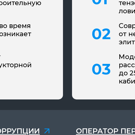
троительную
тенз
лови
во время
Сов
возникает
от н
элит
т
Мод
укторной
расс
до 2
каби
ОРРУПЦИИ
ОПЕРАТОР ПЕ