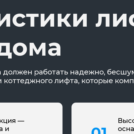
истики ли
 дома
 должен работать надежно, бесшу
и коттеджного лифта, которые ком
кция —
Высо
а и
осн