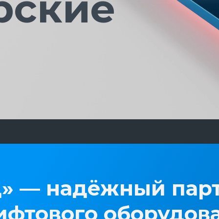
рские
» — надёжный парт
ифтового оборудов