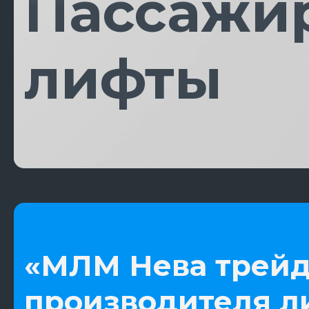
Пассажи
лифты
«МЛМ Нева трейд
производителя л