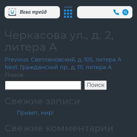
МЕНЮ
+7
(812)
718-
80-
Черкасова ул., д. 2,
66
(АВА
литера А
СЛУЖБ
Навигация
Previous:
Светлановский, д. 105, литера А
Next:
Гражданский пр., д. 111, литера А
по
Поиск
записям
Поиск
Свежие записи
Привет, мир!
Свежие комментарии