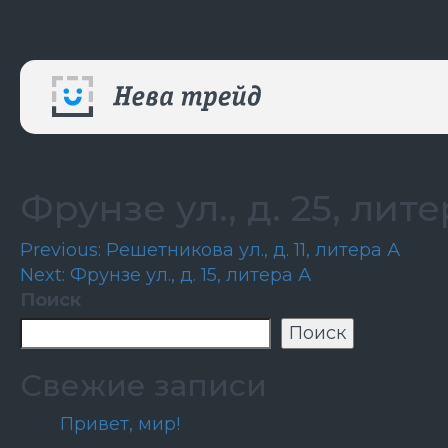
Фрунзе ул., д. 25, лит
Навигация
Previous:
Решетникова ул., д. 11, литера А
Next:
Фрунзе ул., д. 15, литера А
по
Поиск
записям
Поиск
Свежие записи
Привет, мир!