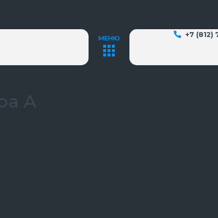
+7 (812)
МЕНЮ
ера А