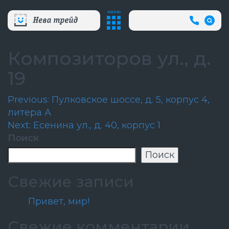
МЕНЮ
+7
(812)
718-
80-
Композиторов ул., д.
66
(АВА
19
СЛУЖБ
Навигация
Previous:
Пулковское шоссе, д. 5, корпус 4,
литера А
по
Next:
Есенина ул., д. 40, корпус 1
записям
Поиск
Поиск
Свежие записи
Привет, мир!
Свежие комментарии