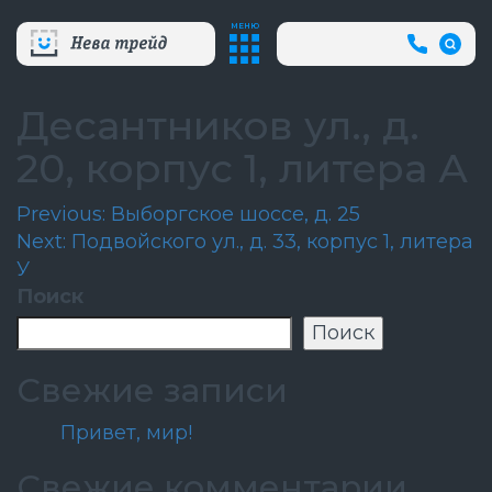
МЕНЮ
+7
(812)
718-
80-
Десантников ул., д.
66
(АВА
20, корпус 1, литера А
СЛУЖБ
Навигация
Previous:
Выборгское шоссе, д. 25
Next:
Подвойского ул., д. 33, корпус 1, литера
по
У
записям
Поиск
Поиск
Свежие записи
Привет, мир!
Свежие комментарии