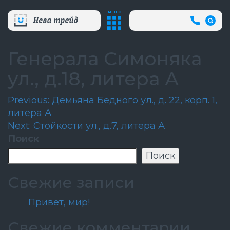
МЕНЮ
+7
(812)
718-
80-
Генерала Симоняка
66
(АВА
ул., д.18, литера А
СЛУЖБ
Навигация
Previous:
Демьяна Бедного ул., д. 22, корп. 1,
литера А
по
Next:
Стойкости ул., д.7, литера А
записям
Поиск
Поиск
Свежие записи
Привет, мир!
Свежие комментарии