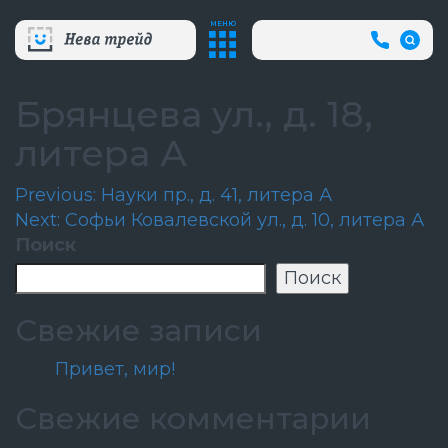
МЕНЮ
+7
(812)
718-
80-
Брянцева ул., д. 18,
66
(АВА
литера А
СЛУЖБ
Навигация
Previous:
Науки пр., д. 41, литера А
Next:
Софьи Ковалевской ул., д. 10, литера А
по
Поиск
записям
Поиск
Свежие записи
Привет, мир!
Свежие комментарии