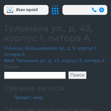
МЕНЮ
+7
(812)
718-
80-
Тельмана ул., д. 43,
66
(АВА
корпус 1, литера А
СЛУЖБ
Навигация
Previous:
Большевиков пр., д. 9, корпус 1,
литера А
по
Next:
Тельмана ул., д. 43, корпус 3, литера А
записям
Поиск
Поиск
Свежие записи
Привет, мир!
Свежие комментарии