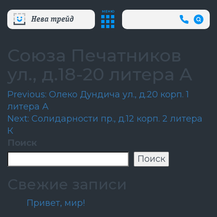
МЕНЮ
+7
(812)
718-
80-
Союза Печатников
66
(АВА
ул., д.18-20 литера А
СЛУЖБ
Навигация
Previous:
Олеко Дундича ул., д.20 корп. 1
литера А
по
Next:
Солидарности пр., д.12 корп. 2 литера
записям
К
Поиск
Поиск
Свежие записи
Привет, мир!