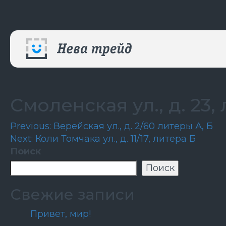
Смоленская ул., д. 23,
Навигация
Previous:
Верейская ул., д. 2/60 литеры А, Б
Next:
Коли Томчака ул., д. 11/17, литера Б
по
Поиск
записям
Поиск
Свежие записи
Привет, мир!