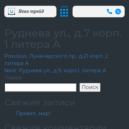
МЕНЮ
+7
(812)
718-
80-
Руднева ул., д.7 корп.
66
(АВА
1 литера А
СЛУЖБ
Навигация
Previous:
Луначарского пр., д.21 корп. 2
литера А
по
Next:
Руднева ул., д.9, корп.1, литера А
записям
Поиск
Поиск
Свежие записи
Привет, мир!
Свежие комментарии