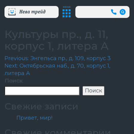
МЕНЮ
+7
(812)
718-
80-
Культуры пр., д. 11,
66
(АВА
корпус 1, литера А
СЛУЖБ
Навигация
Previous:
Энгельса пр., д. 109, корпус 3
Next:
Октябрьская наб., д. 70, корпус 1,
по
литера А
записям
Поиск
Поиск
Свежие записи
Привет, мир!
Свежие комментарии