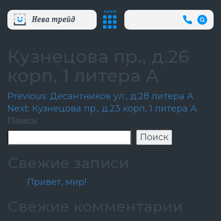
МЕНЮ
+7
(812)
718-
80-
Кузнецова пр., д.26
66
(АВА
корп, 1 литера А
СЛУЖБ
Навигация
Previous:
Десантников ул., д.28 литера А
Next:
Кузнецова пр., д.23 корп, 1 литера А
по
Поиск
записям
Поиск
Свежие записи
Привет, мир!
Свежие комментарии