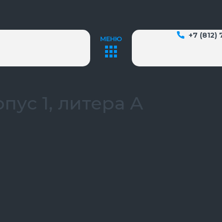
+7 (812)
МЕНЮ
рпус 1, литера А