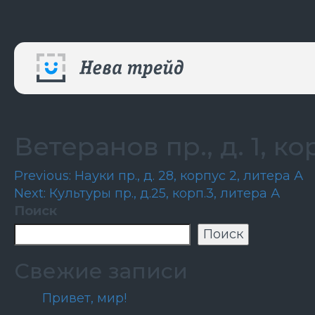
Ветеранов пр., д. 1, ко
Навигация
Previous:
Науки пр., д. 28, корпус 2, литера А
Next:
Культуры пр., д.25, корп.3, литера А
по
Поиск
записям
Поиск
Свежие записи
Привет, мир!