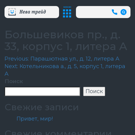
МЕНЮ
+7
(812)
718-
80-
Большевиков пр., д.
66
(АВА
33, корпус 1, литера А
СЛУЖБ
Навигация
Previous:
Парашютная ул., д. 12, литера А
Next:
Котельникова a., д. 5, корпус 1, литера
по
А
записям
Поиск
Поиск
Свежие записи
Привет, мир!
Свежие комментарии