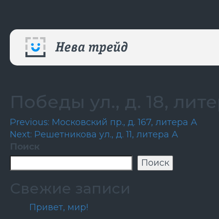
Победы ул., д. 18, лит
Навигация
Previous:
Московский пр., д. 167, литера А
Next:
Решетникова ул., д. 11, литера А
по
Поиск
записям
Поиск
Свежие записи
Привет, мир!