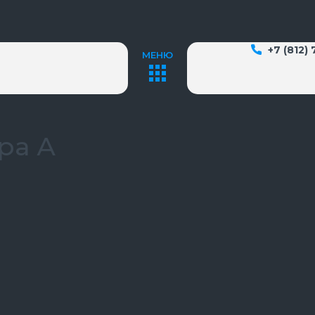
+7 (812)
МЕНЮ
ера А