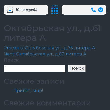
МЕНЮ
+7
(812)
718-
80-
Октябрьская ул., д.61
66
(АВА
литера А
СЛУЖБ
Навигация
Previous:
Октябрьская ул., д.75 литера А
Next:
Октябрьская ул., д.63 литера А
по
Поиск
записям
Поиск
Свежие записи
Привет, мир!
Свежие комментарии