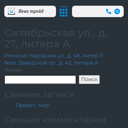
МЕНЮ
+7
(812)
718-
80-
Октябрьская ул., д.
66
(АВА
27, литера А
СЛУЖБ
Навигация
Previous:
Народная ул., д. 48, литер Р
Next:
Заводской пр., д. 42, литера А
по
Поиск
записям
Поиск
Свежие записи
Привет, мир!
Свежие комментарии