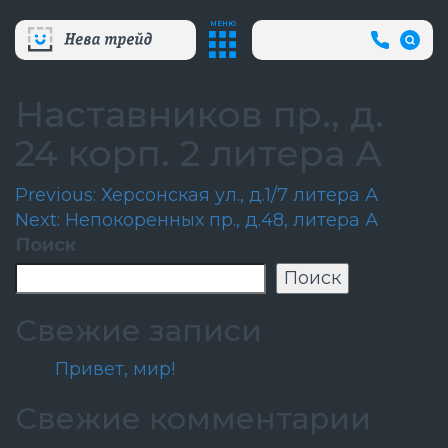
МЕНЮ
+7
(812)
718-
80-
Наставников пр., д.
66
(АВА
24 корп. 2 литера А
СЛУЖБ
Навигация
Previous:
Херсонская ул., д.1/7 литера А
Next:
Непокоренных пр., д.48, литера А
по
Поиск
записям
Поиск
Свежие записи
Привет, мир!
Свежие комментарии