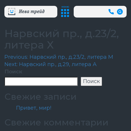
МЕНЮ
+7
(812)
718-
80-
Нарвский пр., д.23/2,
66
(АВА
литера Х
СЛУЖБ
Навигация
Previous:
Нарвский пр., д.23/2, литера М
Next:
Нарвский пр., д.29, литера А
по
Поиск
записям
Поиск
Свежие записи
Привет, мир!
Свежие комментарии