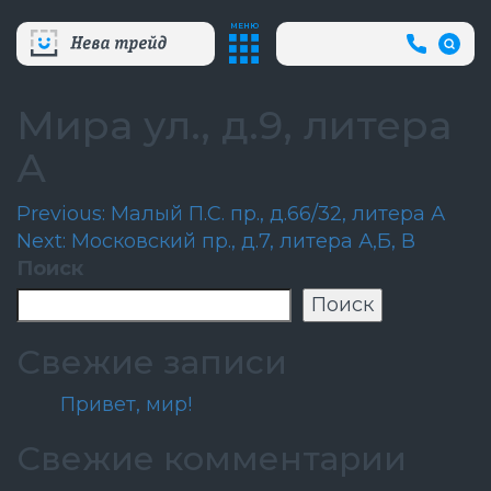
МЕНЮ
+7
(812)
718-
80-
Мира ул., д.9, литера
66
(АВА
А
СЛУЖБ
Навигация
Previous:
Малый П.С. пр., д.66/32, литера А
Next:
Московский пр., д.7, литера А,Б, В
по
Поиск
записям
Поиск
Свежие записи
Привет, мир!
Свежие комментарии