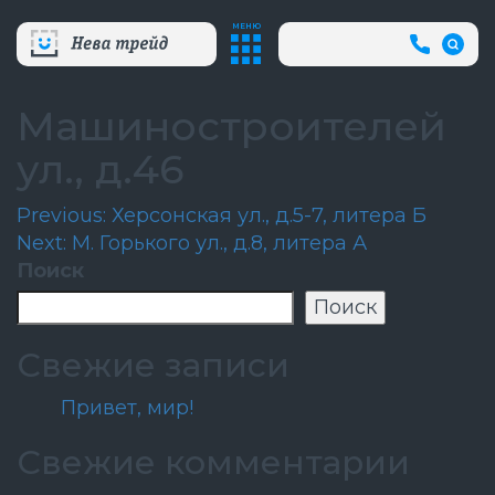
МЕНЮ
+7
(812)
718-
80-
Машиностроителей
66
(АВА
ул., д.46
СЛУЖБ
Навигация
Previous:
Херсонская ул., д.5-7, литера Б
Next:
М. Горького ул., д.8, литера А
по
Поиск
записям
Поиск
Свежие записи
Привет, мир!
Свежие комментарии