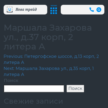
МЕНЮ
+7
(812)
718-
80-
Маршала Захарова
66
(АВА
ул., д.37 корп, 2
СЛУЖБ
литера А
Навигация
Previous:
Петергофское шоссе, д.13 корп, 2
литера А
по
Next:
Маршала Захарова ул., д.35 корп, 1
записям
литера А
Поиск
Поиск
Свежие записи