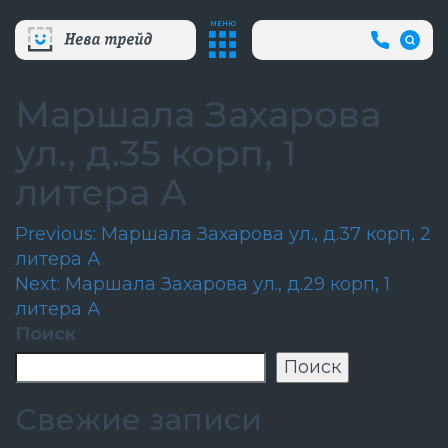
МЕНЮ
+7
(812)
718-
80-
Маршала Захарова
66
(АВА
ул., д.35 корп, 1
СЛУЖБ
литера А
Навигация
Previous:
Маршала Захарова ул., д.37 корп, 2
литера А
по
Next:
Маршала Захарова ул., д.29 корп, 1
записям
литера А
Поиск
Поиск
Свежие записи