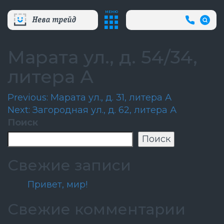
МЕНЮ
+7
(812)
718-
80-
Марата ул., д. 54/34,
66
(АВА
литера А
СЛУЖБ
Навигация
Previous:
Марата ул., д. 31, литера А
Next:
Загородная ул., д. 62, литера А
по
Поиск
записям
Поиск
Свежие записи
Привет, мир!
Свежие комментарии