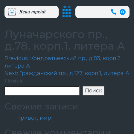
МЕНЮ
+7
(812)
718-
80-
Луначарского пр.,
66
(АВА
д.78, корп.1, литера А
СЛУЖБ
Навигация
Previous:
Кондратьевский пр., д.83, корп.2,
литера А
по
Next:
Гражданский пр., д.127, корп.1, литера А
записям
Поиск
Поиск
Свежие записи
Привет, мир!
Свежие комментарии