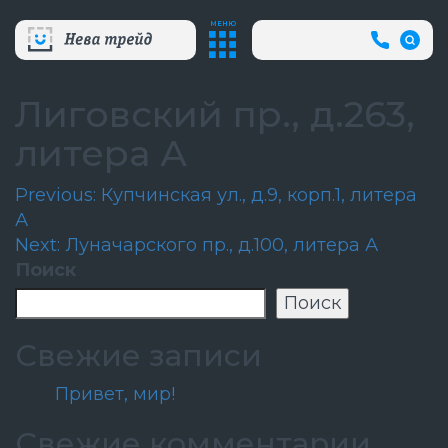
МЕНЮ
+7
(812)
718-
80-
Лиговский пр., д.263,
66
(АВА
литера А
СЛУЖБ
Навигация
Previous:
Купчинская ул., д.9, корп.1, литера
А
по
Next:
Луначарского пр., д.100, литера А
записям
Поиск
Поиск
Свежие записи
Привет, мир!
Свежие комментарии