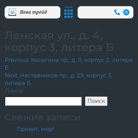
МЕНЮ
+7
(812)
718-
80-
Ленская ул., д. 4,
66
(АВА
корпус 3, литера Б
СЛУЖБ
Навигация
Previous:
Косыгина пр., д. 11, корпус 2, литера
Б
по
Next:
Наставников пр., д. 29, корпус 3,
записям
литера Б
Поиск
Поиск
Свежие записи
Привет, мир!