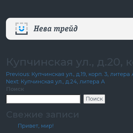
Купчинская ул., д.20, 
Навигация
Previous:
Купчинская ул., д.19, корп. 3, литера 
Next:
Купчинская ул., д.24, литера А
по
Поиск
записям
Поиск
Свежие записи
Привет, мир!