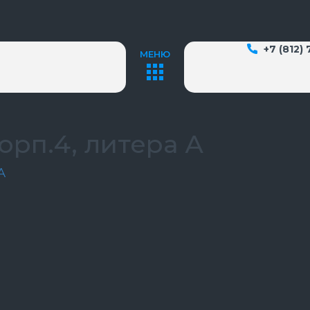
+7 (812)
МЕНЮ
корп.4, литера А
А