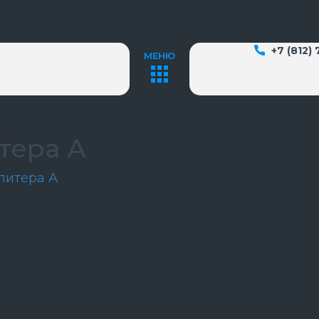
+7 (812)
МЕНЮ
итера А
 литера А