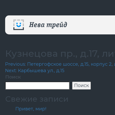
Кузнецова пр., д.17, л
Навигация
Previous:
Петергофское шоссе, д.15, корпус 2,
Next:
Карбышева ул., д.15
по
Поиск
записям
Поиск
Свежие записи
Привет, мир!