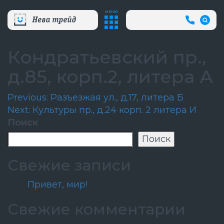
МЕНЮ
+7
(812)
718-
80-
Кондратьевский пр.,
66
(АВА
д.85, корп.2, литера А
СЛУЖБ
Навигация
Previous:
Разъезжая ул., д.17, литера Б
Next:
Культуры пр., д.24 корп. 2 литера И
по
Поиск
записям
Поиск
Свежие записи
Привет, мир!
Свежие комментарии