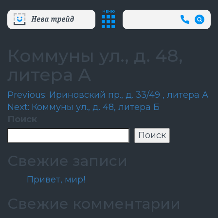
МЕНЮ
+7
(812)
718-
80-
Коммуны ул., д. 48,
66
(АВА
литера А
СЛУЖБ
Навигация
Previous:
Ириновский пр., д. 33/49 , литера А
Next:
Коммуны ул., д. 48, литера Б
по
Поиск
записям
Поиск
Свежие записи
Привет, мир!
Свежие комментарии