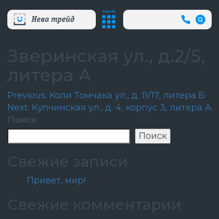
МЕНЮ
+7
(812)
718-
80-
Зверинская ул., д.2/5,
66
(АВА
литера А
СЛУЖБ
Навигация
Previous:
Коли Томчака ул., д. 11/17, литера Б
Next:
Купчинская ул., д. 4, корпус 3, литера А
по
Поиск
записям
Поиск
Свежие записи
Привет, мир!
Свежие комментарии