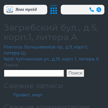
МЕНЮ
+7
(812)
718-
80-
Загребский бул., д.5,
66
(АВА
корп.1, литера А
СЛУЖБ
Навигация
Previous:
Большевиков пр., д.9, корп.1,
литера Щ
по
Next:
Купчинская ул., д.19, корп. 1, литера А
записям
Поиск
Поиск
Свежие записи
Привет, мир!
Свежие комментарии