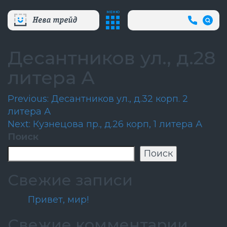
МЕНЮ
+7
(812)
718-
80-
Десантников ул., д.28
66
(АВА
литера А
СЛУЖБ
Навигация
Previous:
Десантников ул., д.32 корп. 2
литера А
по
Next:
Кузнецова пр., д.26 корп, 1 литера А
записям
Поиск
Поиск
Свежие записи
Привет, мир!
Свежие комментарии