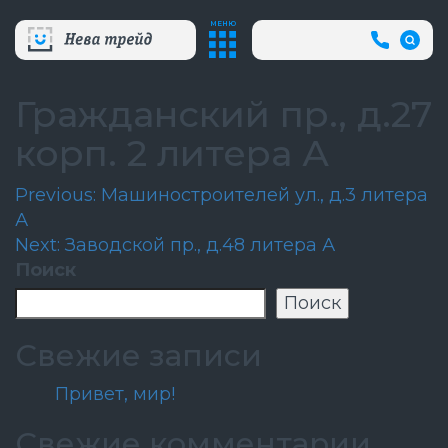
МЕНЮ
+7
(812)
718-
80-
Гражданский пр., д.27
66
(АВА
корп. 2 литера А
СЛУЖБ
Навигация
Previous:
Машиностроителей ул., д.3 литера
А
по
Next:
Заводской пр., д.48 литера А
записям
Поиск
Поиск
Свежие записи
Привет, мир!
Свежие комментарии