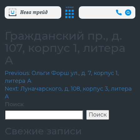
МЕНЮ
+7
(812)
718-
80-
Гражданский пр., д.
66
(АВА
107, корпус 1, литера
СЛУЖБ
А
Навигация
Previous:
Ольги Форш ул., д. 7, корпус 1,
литера А
по
Next:
Луначарского, д. 108, корпус 3, литера
записям
А
Поиск
Поиск
Свежие записи