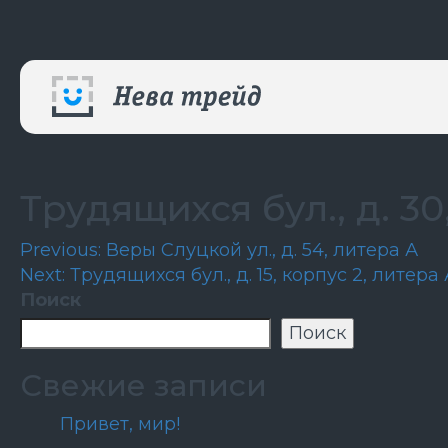
Трудящихся бул., д. 30
Навигация
Previous:
Веры Слуцкой ул., д. 54, литера А
Next:
Трудящихся бул., д. 15, корпус 2, литера 
по
Поиск
записям
Поиск
Свежие записи
Привет, мир!