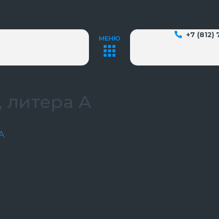
+7 (812)
МЕНЮ
, литера А
А