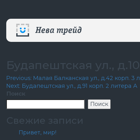
Будапештская ул., д.10
Навигация
Previous:
Малая Балканская ул., д.42 корп. 3 
Next:
Будапештская ул., д.91 корп. 2 литера А
по
Поиск
записям
Поиск
Свежие записи
Привет, мир!