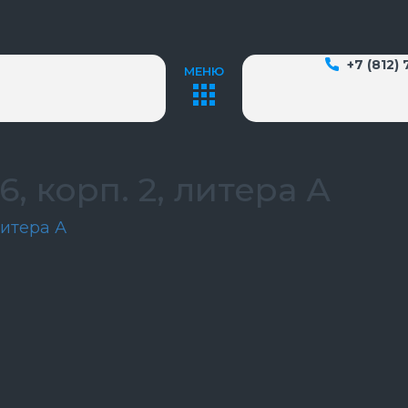
+7 (812)
МЕНЮ
6, корп. 2, литера А
литера А