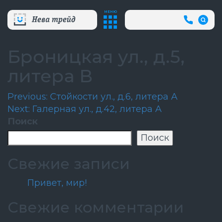
МЕНЮ
+7
(812)
718-
80-
Броницкая ул., д.5,
66
(АВА
литера В
СЛУЖБ
Навигация
Previous:
Стойкости ул., д.6, литера А
Next:
Галерная ул., д.42, литера А
по
Поиск
записям
Поиск
Свежие записи
Привет, мир!
Свежие комментарии