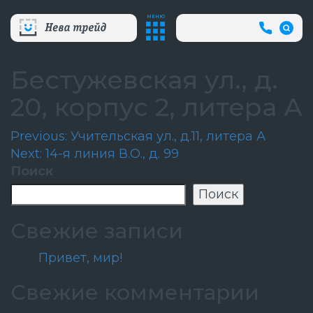
МЕНЮ
+7
(812)
718-
80-
Бестужевская ул., д.
66
(АВА
20, корпус 2, литера А
СЛУЖБ
Навигация
Previous:
Учительская ул., д.11, литера А
Next:
14-я линия В.О., д. 99
по
Поиск
записям
Поиск
Свежие записи
Привет, мир!
Свежие комментарии