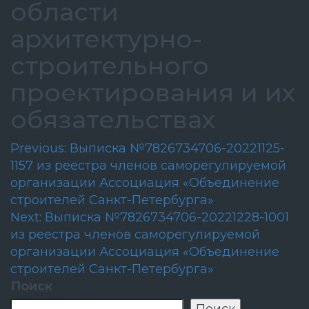
области
архитектурно-
строительного
проектирования и их
обязательствах
Навигация
Previous:
Выписка №7826734706-20221125-
1157 из реестра членов саморегулируемой
по
организации Ассоциация «Объединение
записям
строителей Санкт-Петербурга»
Next:
Выписка №7826734706-20221228-1001
из реестра членов саморегулируемой
организации Ассоциация «Объединение
строителей Санкт-Петербурга»
Поиск