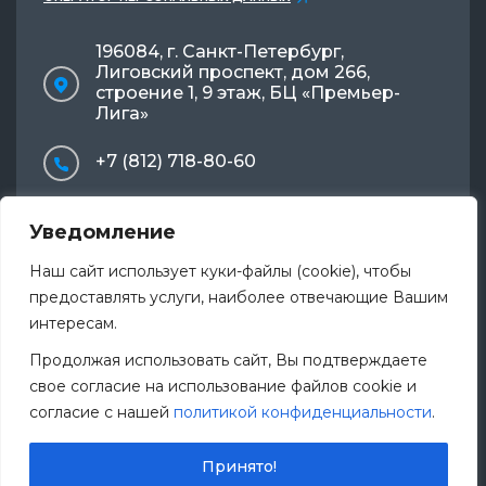
196084, г. Санкт-Петербург,
Лиговский проспект, дом 266,
строение 1, 9 этаж, БЦ «Премьер-
Лига»
+7 (812) 718-80-60
info@mlmnevatrade.ru
Уведомление
Наш сайт использует куки-файлы (cookie), чтобы
предоставлять услуги, наиболее отвечающие Вашим
2000-2026 ООО «МЛМ Нева трейд»
интересам.
Зарегистрированный товарный знак.
Копирование, использование и
Продолжая использовать сайт, Вы подтверждаете
воспроизведение без разрешения
свое согласие на использование файлов cookie и
правообладателя преследуется по закону.
согласие с нашей
политикой конфиденциальности
.
Проектирование, монтаж и эксплуатация
лифтового оборудования.
Принято!