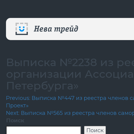
Выписка №2238 из ре
организации Ассоциа
Петербурга»
Навигация
Previous:
Выписка №447 из реестра членов 
Проект»
по
Next:
Выписка №565 из реестра членов само
записям
Поиск
Поиск