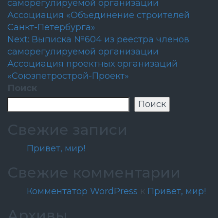
саморегулируемой организации
по
Ассоциация «Объединение строителей
записям
Санкт-Петербурга»
Next:
Выписка №604 из реестра членов
саморегулируемой организации
Ассоциация проектных организаций
«Союзпетрострой-Проект»
Поиск
Поиск
Свежие записи
Привет, мир!
Свежие комментарии
Комментатор WordPress
к
Привет, мир!
Архивы