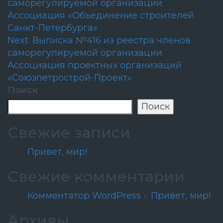
саморегулируемой организации
по
Ассоциация «Объединение строителей
записям
Санкт-Петербурга»
Next:
Выписка №416 из реестра членов
саморегулируемой организации
Ассоциация проектных организаций
«Союзпетрострой-Проект»
Поиск
Поиск
Свежие записи
Привет, мир!
Свежие комментарии
Комментатор WordPress
к
Привет, мир!
Архивы