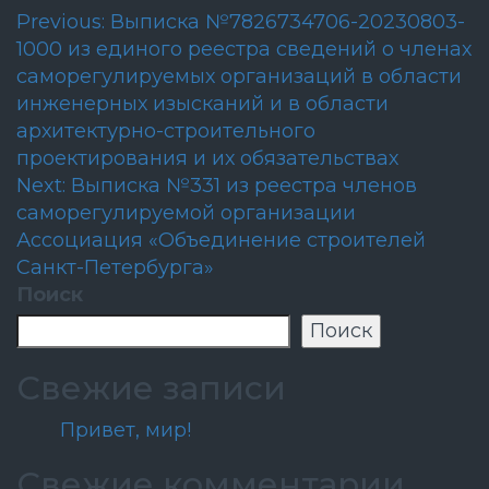
Навигация
Previous:
Выписка №7826734706-20230803-
1000 из единого реестра сведений о членах
по
саморегулируемых организаций в области
записям
инженерных изысканий и в области
архитектурно-строительного
проектирования и их обязательствах
Next:
Выписка №331 из реестра членов
саморегулируемой организации
Ассоциация «Объединение строителей
Санкт-Петербурга»
Поиск
Поиск
Свежие записи
Привет, мир!
Свежие комментарии